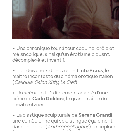
• Une chronique tour à tour coquine, drôle et
mélancolique, ainsi qu’un érotisme piquant,
décomplexé et inventif.
• L’un des chefs d’œuvre de
Tinto Brass
, le
maître incontesté du cinéma érotique italien
(
Caligula
,
Salon Kitty
,
La Clef
).
• Un scénario très librement adapté d’une
pièce de
Carlo Goldoni
, le grand maître du
théâtre italien.
• La plastique sculpturale de
Serena Grandi
,
une comédienne qui se distingue également
dans l’horreur (
Anthropophagous
), le péplum