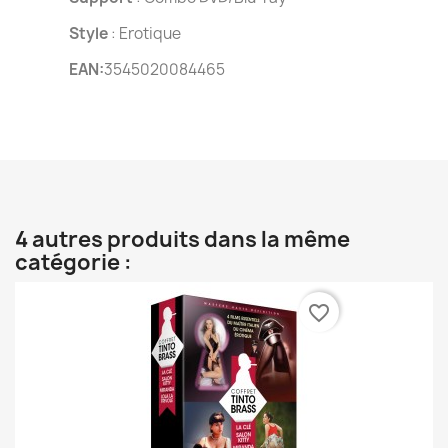
Style
: Erotique
EAN:
3545020084465
4 autres produits dans la même
catégorie :
favorite_border