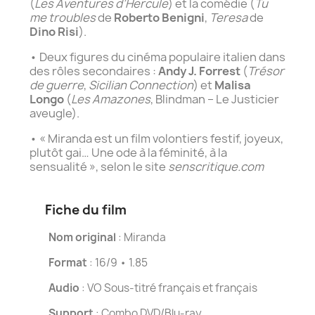
(
Les Aventures d’Hercule
) et la comédie (
Tu
me troubles
de
Roberto Benigni
,
Teresa
de
Dino Risi
).
• Deux figures du cinéma populaire italien dans
des rôles secondaires :
Andy J. Forrest
(
Trésor
de guerre
,
Sicilian Connection
) et
Malisa
Longo
(
Les Amazones
, Blindman – Le Justicier
aveugle).
• « Miranda est un film volontiers festif, joyeux,
plutôt gai… Une ode à la féminité, à la
sensualité », selon le site
senscritique.com
Fiche du film
Nom original
: Miranda
Format
: 16/9 • 1.85
Audio
: VO Sous-titré français et français
Support
: Combo DVD/Blu-ray