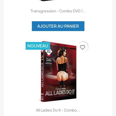
Transgression - Combo DVD /...
AJOUTER AU PANIER
NOUVEAU
favorite_border
All Ladies Do It - Combo...