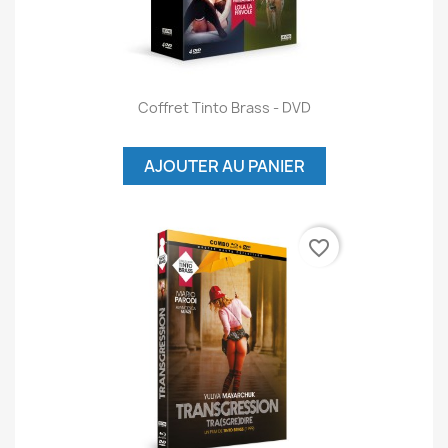
Coffret Tinto Brass - DVD
AJOUTER AU PANIER
favorite_border