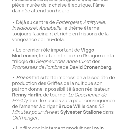
pièce murée de la chaise électrique, l’âme
damnée attend son heure…
• Déjà au centre de
Poltergeist
,
Amityville
,
Insidious
et
Annabelle
, le thème éternel,
toujours fascinant et riche en frissons de la
vengeance de l’au-delà.
• Le premier rôle important de
Viggo
Mortensen
, le futur interprète d’Aragorn de la
trilogie du
Seigneur des anneaux
et des
Promesses de l’ombre
de
David Cronenberg
.
•
Prison
fait si forte impression à la société de
production des Griffes de la nuit que son
patron donne la possibilité à son réalisateur,
Renny Harlin
, de tourner
Le Cauchemar de
Freddy
dont le succès aura pour conséquence
de l’amener à diriger
Bruce Willis
dans
52
Minutes pour vivre
et
Sylvester Stallone
dans
Cliffhanger
.
• Un film conjointement produit par
Irwin