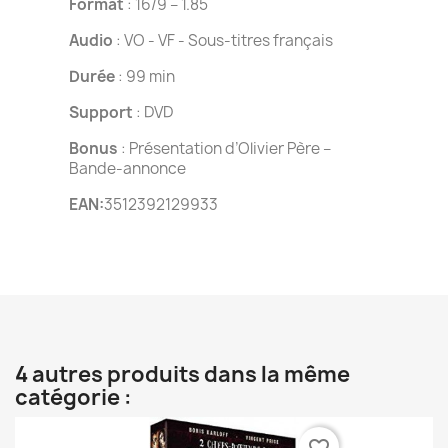
Format
: 16/9 – 1.85
Audio
: VO - VF - Sous-titres français
Durée
: 99 min
Support
: DVD
Bonus
: Présentation d’Olivier Père –
Bande-annonce
EAN:
3512392129933
4 autres produits dans la même
catégorie :