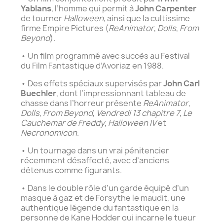
Yablans
, l’homme qui permit à
John Carpenter
de tourner
Halloween
, ainsi que la cultissime
firme Empire Pictures (
ReAnimator
,
Dolls
,
From
Beyond
).
• Un film programmé avec succès au Festival
du Film Fantastique d’Avoriaz en 1988.
• Des effets spéciaux supervisés par
John Carl
Buechler
, dont l’impressionnant tableau de
chasse dans l’horreur présente
ReAnimator
,
Dolls
,
From Beyond
,
Vendredi 13 chapitre 7
,
Le
Cauchemar de Freddy
,
Halloween IV
et
Necronomicon
.
• Un tournage dans un vrai pénitencier
récemment désaffecté, avec d’anciens
détenus comme figurants.
• Dans le double rôle d’un garde équipé d’un
masque à gaz et de Forsythe le maudit, une
authentique légende du fantastique en la
personne de Kane Hodder qui incarne le tueur