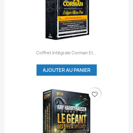
Coffret Intégrale Corman Et...
AJOUTER AU PANIER
favorite_border