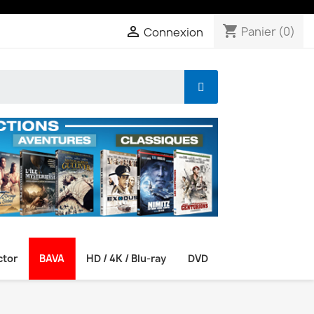
shopping_cart

Panier
(0)
Connexion
ctor
BAVA
HD / 4K / Blu-ray
DVD