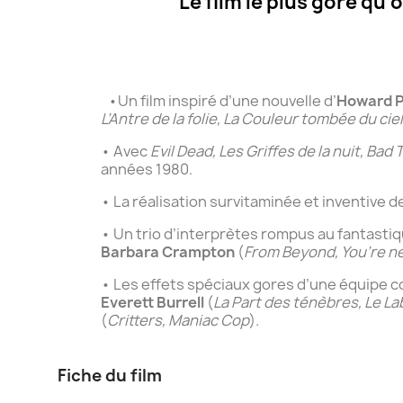
"Le film le plus gore qu'
•Un film inspiré d’une nouvelle d’
Howard Ph
L’Antre de la folie, La Couleur tombée du ci
• Avec
Evil Dead, Les Griffes de la nuit, Bad
années 1980.
• La réalisation survitaminée et inventive d
• Un trio d’interprètes rompus au fantastiq
Barbara Crampton
(
From Beyond, You’re ne
• Les effets spéciaux gores d’une équipe c
Everett Burrell
(
La Part des ténèbres, Le La
(
Critters, Maniac Cop
).
Fiche du film