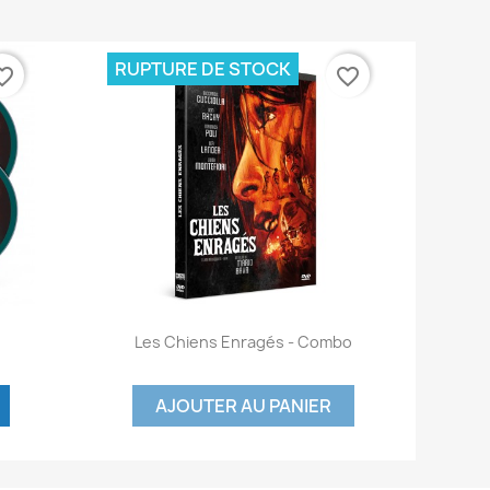
RUPTURE DE STOCK
te_border
favorite_border
Aperçu rapide

Les Chiens Enragés - Combo
AJOUTER AU PANIER