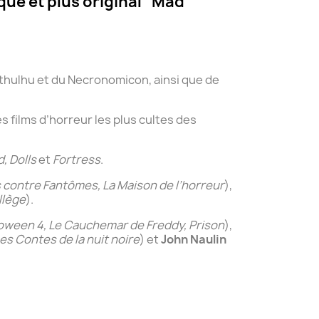
ique et plus original" Mad
Cthulhu et du Necronomicon, ainsi que de
des films d’horreur les plus cultes des
, Dolls
et
Fortress
.
contre Fantômes, La Maison de l’horreur
),
llège
).
oween 4, Le Cauchemar de Freddy, Prison
),
es Contes de la nuit noire
) et
John Naulin