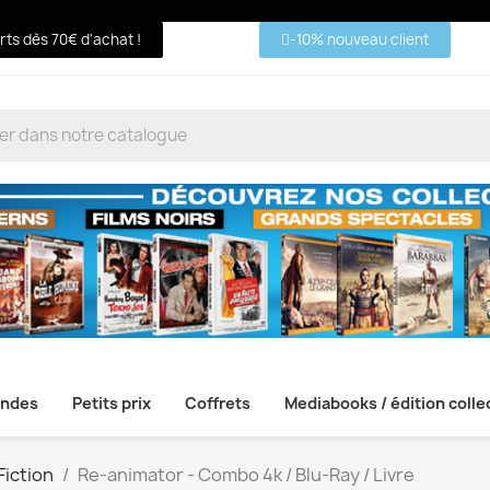
erts dès 70€ d'achat !
-10% nouveau client
ndes
Petits prix
Coffrets
Mediabooks / édition colle
Fiction
Re-animator - Combo 4k / Blu-Ray / Livre