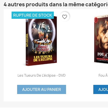
4 autres produits dans la même catégori
RUPTURE DE STOCK
favorite_border
Aperçu rapide


Les Tueurs De L'éclipse - DVD
Fou À
AJOUTER AU PANIER
AJOU