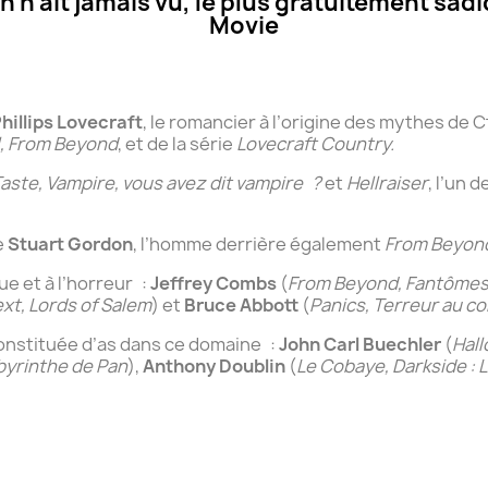
on n'ait jamais vu, le plus gratuitement sad
Movie
illips Lovecraft
, le romancier à l’origine des mythes de 
el, From Beyond
, et de la série
Lovecraft Country.
 Taste, Vampire, vous avez dit vampire ?
et
Hellraiser
, l’un 
e
Stuart Gordon
, l’homme derrière également
From Beyond
ue et à l’horreur :
Jeffrey Combs
(
From Beyond, Fantômes 
xt, Lords of Salem
) et
Bruce Abbott
(
Panics, Terreur au co
onstituée d’as dans ce domaine :
John Carl Buechler
(
Hall
byrinthe de Pan
),
Anthony Doublin
(
Le Cobaye, Darkside : L