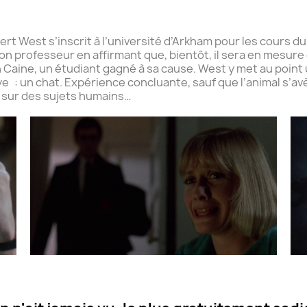
t West s’inscrit à l’université d’Arkham pour les cours d
 professeur en affirmant que, bientôt, il sera en mesure 
Dan Caine, un étudiant gagné à sa cause. West y met au poi
ye : un chat. Expérience concluante, sauf que l’animal s’av
et sur des sujets humains…