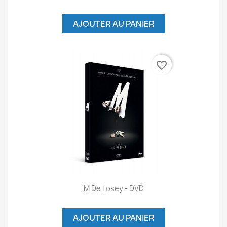
AJOUTER AU PANIER
favorite_border
M De Losey - DVD
AJOUTER AU PANIER