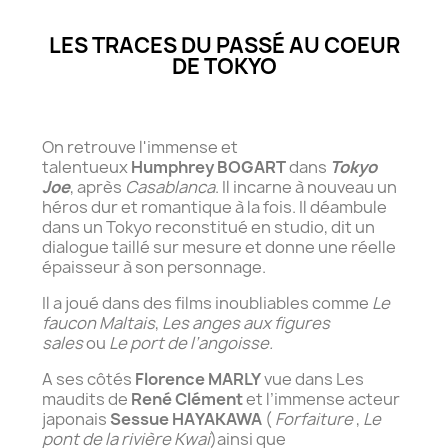
LES TRACES DU PASSÉ AU COEUR
DE TOKYO
On retrouve l'immense et
talentueux
Humphrey BOGART
dans
Tokyo
Joe
, après
Casablanca
. Il incarne à nouveau un
héros dur et romantique à la fois. Il déambule
dans un Tokyo reconstitué en studio, dit un
dialogue taillé sur mesure et donne une réelle
épaisseur à son personnage.
Il a joué dans des films inoubliables comme
Le
faucon Maltais
,
Les anges aux figures
sales
ou
Le port de l’angoisse.
A ses côtés
Florence MARLY
vue dans Les
maudits de
René Clément
et l’immense acteur
japonais
Sessue HAYAKAWA
(
Forfaiture
,
Le
pont de la rivière Kwai
)ainsi que