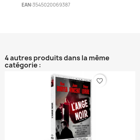
EAN:
3545020069387
4 autres produits dans la même
catégorie :
favorite_border