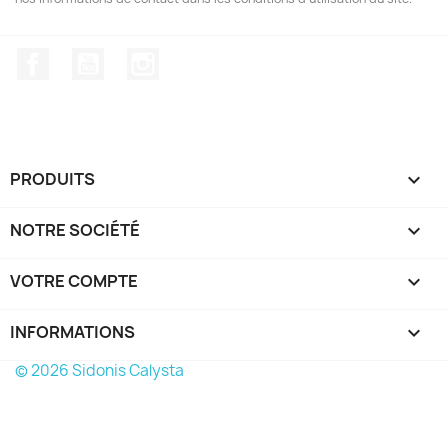
Facebook
YouTube
Instagram
PRODUITS

NOTRE SOCIÉTÉ

VOTRE COMPTE

INFORMATIONS
keyboard_arrow_down
© 2026 Sidonis Calysta