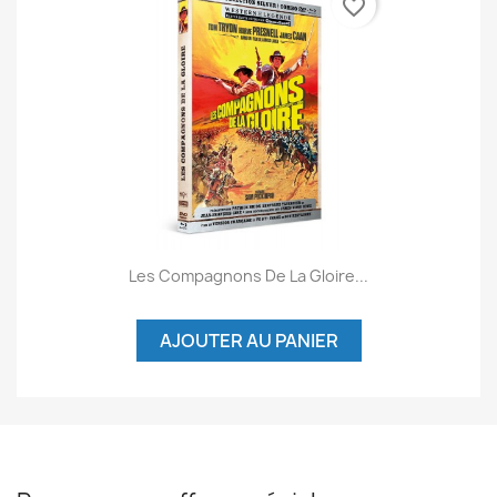
favorite_border
Les Compagnons De La Gloire...
AJOUTER AU PANIER