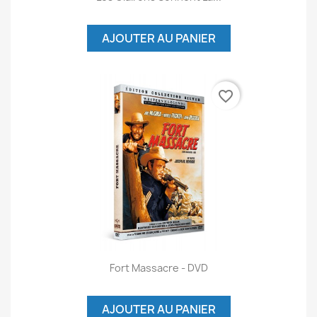
AJOUTER AU PANIER
favorite_border
Fort Massacre - DVD
AJOUTER AU PANIER