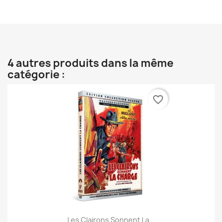
4 autres produits dans la même
catégorie :
favorite_border
Les Clairons Sonnent La...