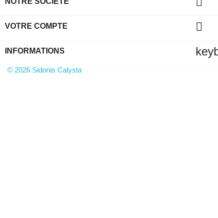

NOTRE SOCIÉTÉ

VOTRE COMPTE
key
INFORMATIONS
© 2026 Sidonis Calysta