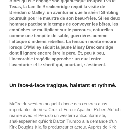
Alors qu’elle engage son gigantesque troupeau vs le
Texas, la famille Breckenridge reçoit la visite de
Brendan o’Malley, un aventurier que le shérif Stribling
poursuit pour le meurtre de son beau-frère. Si les deux
hommes pactisent le temps de convoyer les bêtes, les
embûches se multiplient sur le parcours, naturelles
comme une tempête de sable, guerrières comme
l’attaque d’indiens rebelles. La tension monte encore
lorsqu’O’Malley séduit la jeune Missy Breckenridge
dont il ignore encore être le père. Et, peu à peu,
l’inexorable tragédie approche : un duel entre
l’aventurier et le shérif qui, pourtant, s’estiment.
Un face-à-face tragique, haletant et rythmé.
Maître du western auquel il donne des œuvres aussi
importantes de Vera Cruz et Fureur Apache, Robert Aldrich
réalise avec El Perdido un western anticonformiste,
shakespearien qu’écrit Dalton Trumbo à la demande d’un
Kirk Douglas à la fis producteur et acteur. Auprès de Kirk