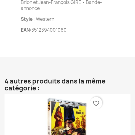
Brion et Jean-François GIRE • Bande-
annonce
Style
: Western
EAN:
3512394001060
4 autres produits dans la même
catégorie :
favorite_border