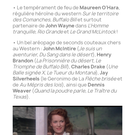
• Le tempérament de feu de
Maureen O'Hara
,
régulière héroïne du western
Sur le territoire
des Comanches
,
Buffalo Bill
et surtout
partenaire de
John Wayne
dans
L'Homme
tranquille
,
Rio Grande
et
Le Grand McLintock
!
• Un bel aréopage de seconds couteaux chers
au Western :
John McIntire
(
Je suis un
aventurier, Du Sang dans le désert
),
Henry
Brandon
(
La Prisonnière du désert
,
Le
Triomphe de Buffalo Bill
),
Charles Drake
(
Une
Balle signée X
,
Le Tueur du Montana
),
Jay
Silverheels
(le Geronimo de La
Flèche brisée
et
de
Au Mépris des lois
), ainsi que
Dennis
Weaver
(
Quand la poudre parle
,
Le Traître du
Texas
).