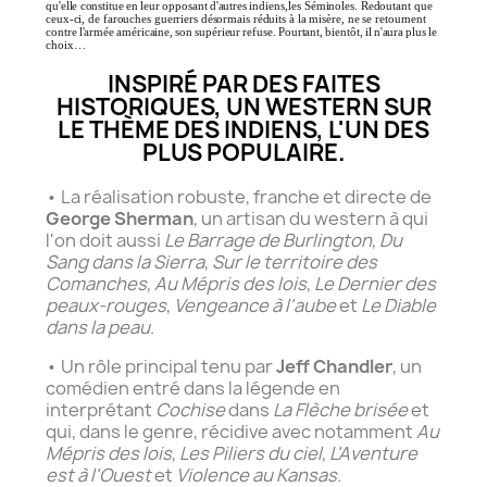
qu'elle
constitue
en
leur
opposant
d'autres
indiens,
les Séminoles. Redoutant que
ceux-ci, de farouches guerriers désormais réduits à la misère, ne se retournent
contre
l'armée
américaine,
son
supérieur
refuse.
Pourtant,
bientôt,
il
n'aura
plus
le
choix…
INSPIRÉ PAR DES FAITES
HISTORIQUES, UN WESTERN SUR
LE THÈME DES INDIENS, L'UN DES
PLUS POPULAIRE.
• La réalisation robuste, franche et directe de
George Sherman
, un artisan du western à qui
l'on doit aussi
Le Barrage de Burlington
,
Du
Sang dans la Sierra
,
Sur le territoire des
Comanches
,
Au Mépris des lois
,
Le Dernier des
peaux-rouges
,
Vengeance à l'aube
et
Le Diable
dans la peau
.
• Un rôle principal tenu par
Jeff Chandler
, un
comédien entré dans la légende en
interprétant
Cochise
dans
La Flèche brisée
et
qui, dans le genre, récidive avec notamment
Au
Mépris des lois
,
Les Piliers du ciel
,
L'Aventure
est à l'Ouest
et
Violence au Kansas
.