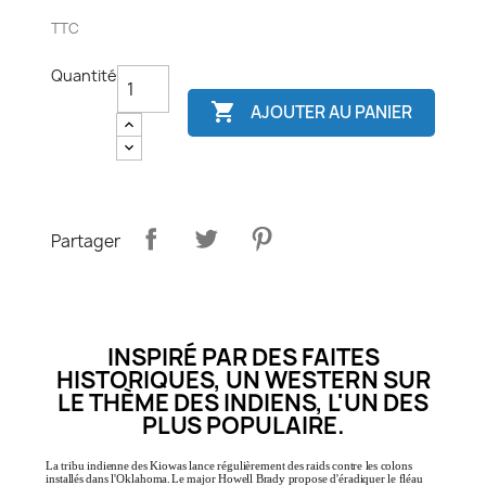
TTC
Quantité

AJOUTER AU PANIER
Partager
INSPIRÉ PAR DES FAITES
HISTORIQUES, UN WESTERN SUR
LE THÈME DES INDIENS, L'UN DES
PLUS POPULAIRE.
La
tribu
indienne
des
Kiowas
lance
régulièrement
des
raids
contre
les
colons
installés
dans
l'Oklahoma.
Le
major
Howell
Brady
propose
d'éradiquer
le
fléau