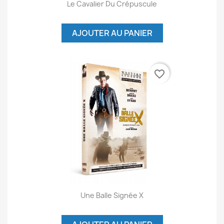
Le Cavalier Du Crépuscule
AJOUTER AU PANIER
favorite_border
Une Balle Signée X