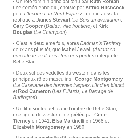
• Un rôle féminin principal tenu par
Ruth Roman
,
une comédienne qui, choisie par
Alfred Hitchcock
pour
L'Inconnu du Nord-Express
, donne aussi la
réplique à
James Stewart
(
Je Suis un aventurier
),
Gary Cooper
(
Dallas, ville frontière
) et
Kirk
Douglas
(
Le Champion
).
• C'est la deuxième fois, après
Badman's Territory
deux ans plus tôt, que
Isabel Jewell
(
Autant en
emporte le vent, Les Horizons perdus
) interprète
Belle Starr.
• Deux solides vedettes du western dans les
principaux rôles masculins :
George Montgomery
(
La Caravane des hommes traqués, L'Indien blan
c)
et
Rod Cameron
(
Les Pillards, Le Barrage de
Burlington
)
• Un film sur lequel plane l'ombre de Belle Starr,
une figure du western interprétée par
Gene
Tierney
en 1941,
Elsa Martinelli
en 1968 et
Elizabeth Montgomery
en 1980.