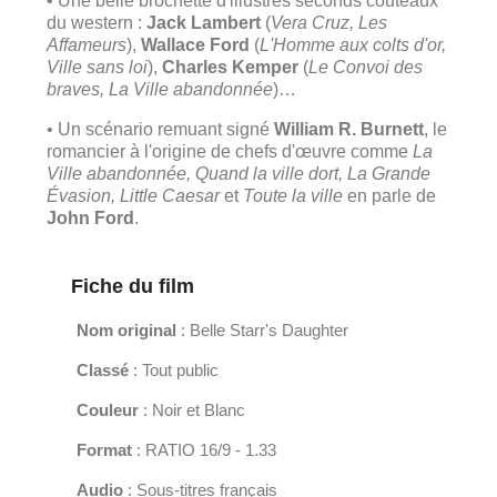
• Une belle brochette d'illustres seconds couteaux
du western :
Jack Lambert
(
Vera Cruz, Les
Affameurs
),
Wallace Ford
(
L'Homme aux colts d'or,
Ville sans loi
),
Charles Kemper
(
Le Convoi des
braves, La Ville abandonnée
)…
• Un scénario remuant signé
William R. Burnett
, le
romancier à l'origine de chefs d'œuvre comme
La
Ville abandonnée, Quand la ville dort, La Grande
Évasion, Little Caesar
et
Toute la ville
en parle de
John Ford
.
Fiche du film
Nom original
: Belle Starr's Daughter
Classé
: Tout public
Couleur
: Noir et Blanc
Format
: RATIO 16/9 - 1.33
Audio
: Sous-titres français