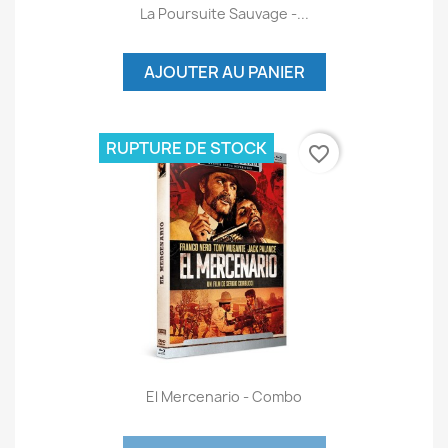
La Poursuite Sauvage -...
AJOUTER AU PANIER
RUPTURE DE STOCK
favorite_border
El Mercenario - Combo