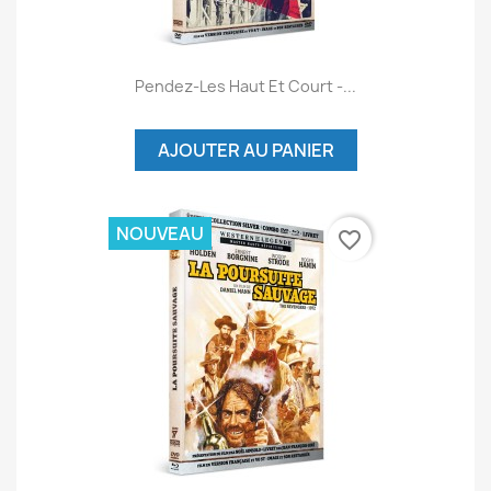
Pendez-Les Haut Et Court -...
AJOUTER AU PANIER
NOUVEAU
favorite_border