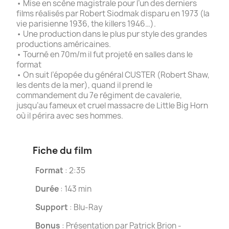
• Mise en scène magistrale pour l’un des derniers
films réalisés par Robert Siodmak disparu en 1973 (la
vie parisienne 1936, the killers 1946…).
• Une production dans le plus pur style des grandes
productions américaines.
• Tourné en 70m/m il fut projeté en salles dans le
format
• On suit l’épopée du général CUSTER (Robert Shaw,
les dents de la mer), quand il prend le
commandement du 7e régiment de cavalerie,
jusqu’au fameux et cruel massacre de Little Big Horn
où il périra avec ses hommes.
Fiche du film
Format
: 2:35
Durée
: 143 min
Support
: Blu-Ray
Bonus
: Présentation par Patrick Brion -