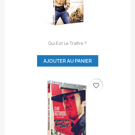
Qui Est Le Traître ?
AJOUTER AU PANIER
favorite_border