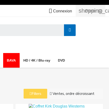
shopping_c

Panier
(0)
Connexion
BAVA
HD / 4K / Blu-ray
DVD
Filters