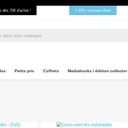
ts dès 70€ d'achat !
-10% nouveau client
des
Petits prix
Coffrets
Mediabooks / édition collector