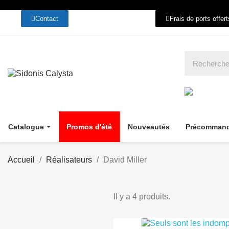
Contact
Frais de ports offer
Catalogue
Promos d'été
Nouveautés
Précomman
Accueil
Réalisateurs
David Miller
Il y a 4 produits.