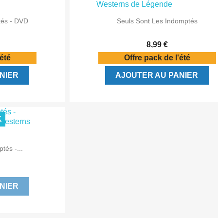

ide
Aperçu rapide
tés - DVD
Seuls Sont Les Indomptés
8,99 €
'été
Offre pack de l'été
NIER
AJOUTER AU PANIER
K
ide
tés -...
NIER