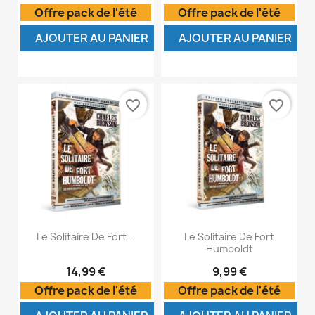
Offre pack de l'été
Offre pack de l'été
AJOUTER AU PANIER
AJOUTER AU PANIER
favorite_border
favorite_border
Le Solitaire De Fort...
Le Solitaire De Fort
Humboldt
14,99 €
9,99 €
Offre pack de l'été
Offre pack de l'été