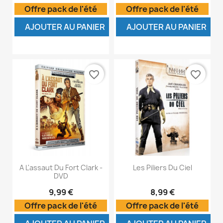
Offre pack de l'été
Offre pack de l'été
AJOUTER AU PANIER
AJOUTER AU PANIER
favorite_border
favorite_border
A L'assaut Du Fort Clark -
Les Piliers Du Ciel
DVD
9,99 €
8,99 €
Offre pack de l'été
Offre pack de l'été