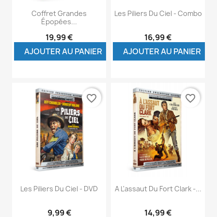
Coffret Grandes
Les Piliers Du Ciel - Combo
Épopées...
19,99 €
16,99 €
AJOUTER AU PANIER
AJOUTER AU PANIER
favorite_border
favorite_border
Les Piliers Du Ciel - DVD
A L'assaut Du Fort Clark -...
9,99 €
14,99 €