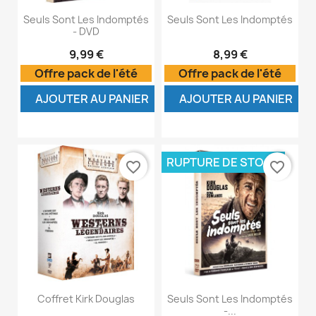
Seuls Sont Les Indomptés
Seuls Sont Les Indomptés
- DVD
9,99 €
8,99 €
Offre pack de l'été
Offre pack de l'été
AJOUTER AU PANIER
AJOUTER AU PANIER
RUPTURE DE STOCK
favorite_border
favorite_border
Coffret Kirk Douglas
Seuls Sont Les Indomptés
-...