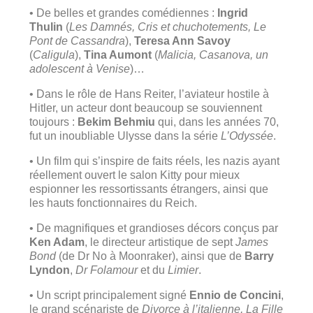
• De belles et grandes comédiennes :
Ingrid
Thulin
(
Les Damnés, Cris et chuchotements, Le
Pont de Cassandra
),
Teresa Ann Savoy
(
Caligula
),
Tina Aumont
(
Malicia, Casanova, un
adolescent à Venise
)…
• Dans le rôle de Hans Reiter, l’aviateur hostile à
Hitler, un acteur dont beaucoup se souviennent
toujours :
Bekim Behmiu
qui, dans les années 70,
fut un inoubliable Ulysse dans la série
L’Odyssée
.
• Un film qui s’inspire de faits réels, les nazis ayant
réellement ouvert le salon Kitty pour mieux
espionner les ressortissants étrangers, ainsi que
les hauts fonctionnaires du Reich.
• De magnifiques et grandioses décors conçus par
Ken Adam
, le directeur artistique de sept
James
Bond
(de Dr No à Moonraker), ainsi que de
Barry
Lyndon
,
Dr Folamour
et du
Limier
.
• Un script principalement signé
Ennio de Concini
,
le grand scénariste de
Divorce à l’italienne, La Fille