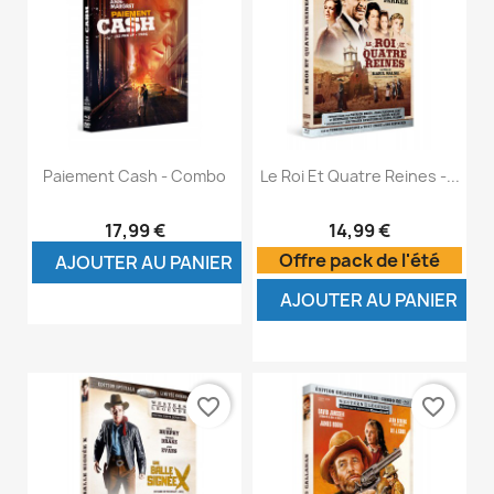
Paiement Cash - Combo
Le Roi Et Quatre Reines -...
17,99 €
14,99 €
Offre pack de l'été
AJOUTER AU PANIER
AJOUTER AU PANIER
favorite_border
favorite_border