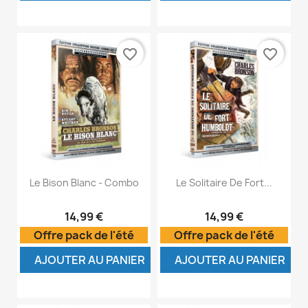
favorite_border
favorite_border
Le Bison Blanc - Combo
Le Solitaire De Fort...
14,99 €
14,99 €
Offre pack de l'été
Offre pack de l'été
AJOUTER AU PANIER
AJOUTER AU PANIER