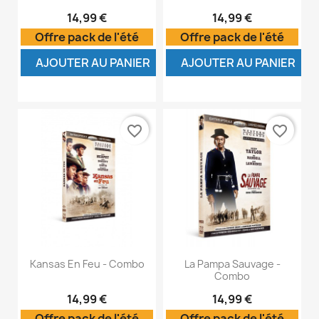
14,99 €
14,99 €
Offre pack de l'été
Offre pack de l'été
AJOUTER AU PANIER
AJOUTER AU PANIER
favorite_border
favorite_border
Kansas En Feu - Combo
La Pampa Sauvage -
Combo
14,99 €
14,99 €
Offre pack de l'été
Offre pack de l'été