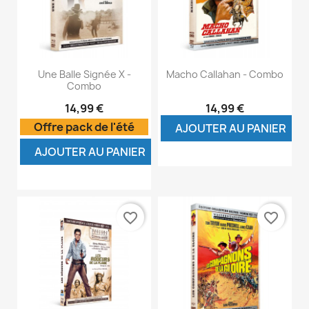
Une Balle Signée X -
Macho Callahan - Combo
Combo
14,99 €
14,99 €
Offre pack de l'été
AJOUTER AU PANIER
AJOUTER AU PANIER
favorite_border
favorite_border