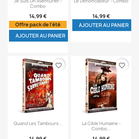
Je Suis Un Aventurier -
Le Dénonciateur - Combo
Combo
14,99 €
14,99 €
Offre pack de l'été
AJOUTER AU PANIER
AJOUTER AU PANIER
favorite_border
favorite_border
Quand Les Tambours...
La Cible Humaine -
Combo...
14,99 €
14,99 €