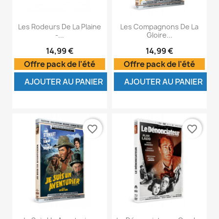
Les Rodeurs De La Plaine
Les Compagnons De La
-...
Gloire...
14,99 €
14,99 €
Offre pack de l'été
Offre pack de l'été
AJOUTER AU PANIER
AJOUTER AU PANIER
favorite_border
favorite_border