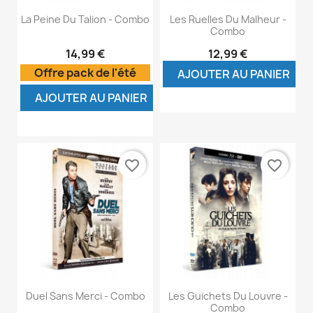
La Peine Du Talion - Combo
Les Ruelles Du Malheur -
Combo
14,99 €
12,99 €
Offre pack de l'été
AJOUTER AU PANIER
AJOUTER AU PANIER
favorite_border
favorite_border
Duel Sans Merci - Combo
Les Guichets Du Louvre -
Combo