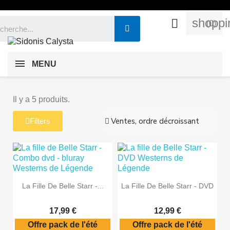
shoppi

(0)
MENU
Il y a 5 produits.
Filters
La Fille De Belle Starr -...
La Fille De Belle Starr - DVD
17,99 €
12,99 €
Offre pack de l'été
Offre pack de l'été